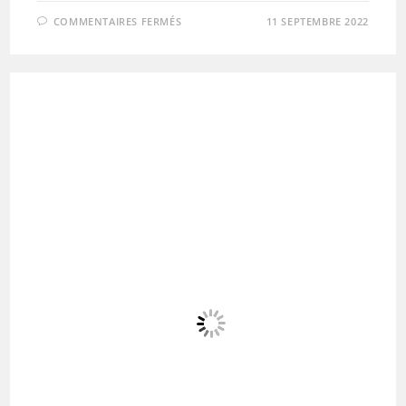
SUR
COMMENTAIRES FERMÉS
11 SEPTEMBRE 2022
LA
GRANDE
OURCQ
:
SUIVI
GPS