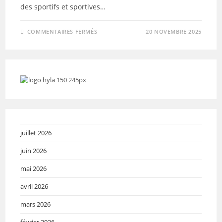
des sportifs et sportives…
SUR
COMMENTAIRES FERMÉS
20 NOVEMBRE 2025
LA
GRANDE
OURCQ
2025
–
DERNIERS
DOSSARDS,
DERNIERS
JOURS
POUR
VOUS
INSCRIRE.
juillet 2026
juin 2026
mai 2026
avril 2026
mars 2026
février 2026