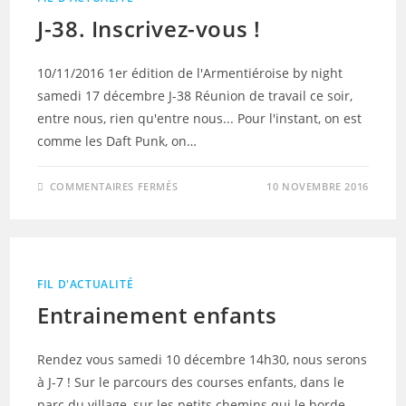
J-38. Inscrivez-vous !
10/11/2016 1er édition de l'Armentiéroise by night
samedi 17 décembre J-38 Réunion de travail ce soir,
entre nous, rien qu'entre nous... Pour l'instant, on est
comme les Daft Punk, on…
SUR
COMMENTAIRES FERMÉS
10 NOVEMBRE 2016
J-
38.
INSCRIVEZ-
VOUS
!
FIL D'ACTUALITÉ
Entrainement enfants
Rendez vous samedi 10 décembre 14h30, nous serons
à J-7 ! Sur le parcours des courses enfants, dans le
parc du village, sur les petits chemins qui le borde.