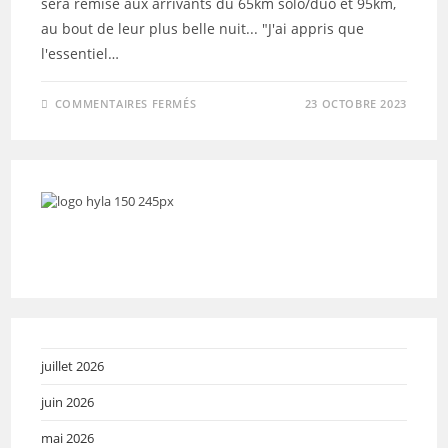
sera remise aux arrivants du 65km solo/duo et 95km,
au bout de leur plus belle nuit... "J'ai appris que
l'essentiel…
SUR
COMMENTAIRES FERMÉS
23 OCTOBRE 2023
LA
GRANDE
OURCQ
2023
–
MÉDAILLE
FINISHER
juillet 2026
juin 2026
mai 2026