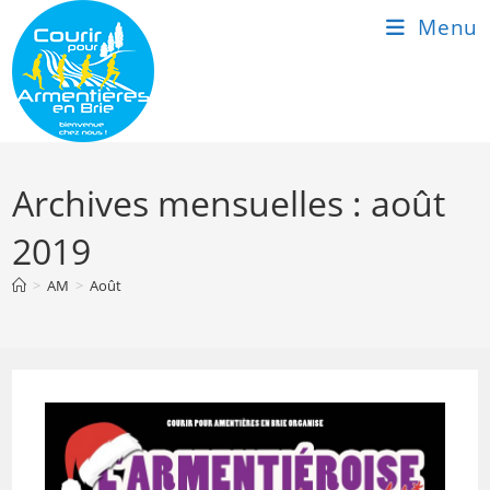
Skip
Menu
to
content
Archives mensuelles : août
2019
>
AM
>
Août