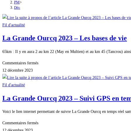
PM
>
Déc
Fil d'actualité
La Grande Ourcq 2023 – Les bases de vie
65km : Il y en aura 2 au km 22 (May en Multien) et au km 45 (Tancrou) ainsi
sur
Commentaires fermés
La
12 décembre 2023
Grande
Ourcq
Fil d'actualité
2023
La Grande Ourcq 2023 – Suivi GPS en tem
–
Les
Voici le lien internet permettant de suivre La Grande Ourcq en temps réel same
bases
de
sur
Commentaires fermés
vie
La
12 décembre 2023