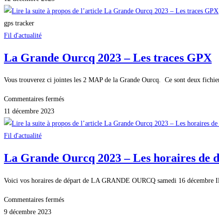
Grande
Ourcq
gps tracker
2023
Fil d'actualité
–
La Grande Ourcq 2023 – Les traces GPX
Suivi
GPS
Vous trouverez ci jointes les 2 MAP de la Grande Ourcq. Ce sont deux fichie
en
temps
sur
Commentaires fermés
réel
La
11 décembre 2023
Grande
Ourcq
Fil d'actualité
2023
La Grande Ourcq 2023 – Les horaires de 
–
Les
Voici vos horaires de départ de LA GRANDE OURCQ samedi 16 décembre Ils so
traces
GPX
sur
Commentaires fermés
La
9 décembre 2023