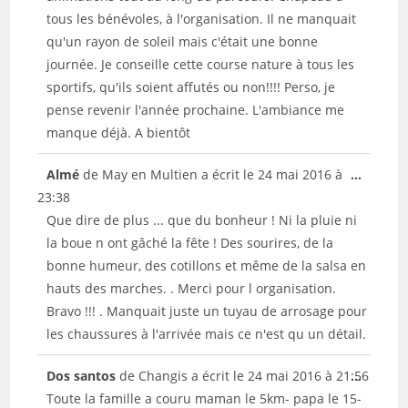
méta.
tous les bénévoles, à l'organisation. Il ne manquait
qu'un rayon de soleil mais c'était une bonne
journée. Je conseille cette course nature à tous les
sportifs, qu'ils soient affutés ou non!!!! Perso, je
pense revenir l'année prochaine. L'ambiance me
manque déjà. A bientôt
Ouvrir/
Almé
de
May en Multien
a écrit le
24 mai 2016
à
...
cette
23:38
boîte
Que dire de plus ... que du bonheur ! Ni la pluie ni
méta.
la boue n ont gâché la fête ! Des sourires, de la
bonne humeur, des cotillons et même de la salsa en
hauts des marches. . Merci pour l organisation.
Bravo !!! . Manquait juste un tuyau de arrosage pour
les chaussures à l'arrivée mais ce n'est qu un détail.
Ouvrir/
Dos santos
de
Changis
a écrit le
24 mai 2016
à
21:56
...
cette
Toute la famille a couru maman le 5km- papa le 15-