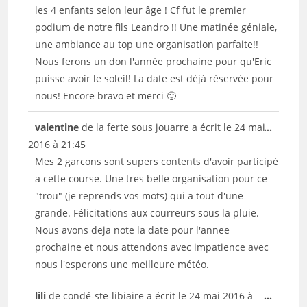
boîte
les 4 enfants selon leur âge ! Cf fut le premier
méta.
podium de notre fils Leandro !! Une matinée géniale,
une ambiance au top une organisation parfaite!!
Nous ferons un don l'année prochaine pour qu'Eric
puisse avoir le soleil! La date est déjà réservée pour
nous! Encore bravo et merci 🙂
Ouvrir/
valentine
de
la ferte sous jouarre
a écrit le
24 mai
...
cette
2016
à
21:45
boîte
Mes 2 garcons sont supers contents d'avoir participé
méta.
a cette course. Une tres belle organisation pour ce
"trou" (je reprends vos mots) qui a tout d'une
grande. Félicitations aux courreurs sous la pluie.
Nous avons deja note la date pour l'annee
prochaine et nous attendons avec impatience avec
nous l'esperons une meilleure météo.
Ouvrir/
lili
de
condé-ste-libiaire
a écrit le
24 mai 2016
à
...