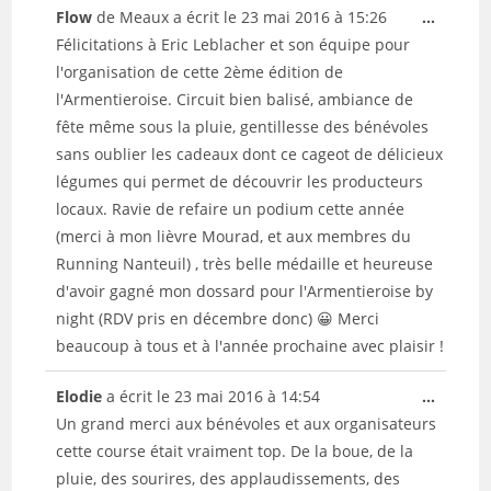
Ouvrir/
Flow
de
Meaux
a écrit le
23 mai 2016
à
15:26
...
cette
Félicitations à Eric Leblacher et son équipe pour
boîte
l'organisation de cette 2ème édition de
méta.
l'Armentieroise. Circuit bien balisé, ambiance de
fête même sous la pluie, gentillesse des bénévoles
sans oublier les cadeaux dont ce cageot de délicieux
légumes qui permet de découvrir les producteurs
locaux. Ravie de refaire un podium cette année
(merci à mon lièvre Mourad, et aux membres du
Running Nanteuil) , très belle médaille et heureuse
d'avoir gagné mon dossard pour l'Armentieroise by
night (RDV pris en décembre donc) 😀 Merci
beaucoup à tous et à l'année prochaine avec plaisir !
Ouvrir/
Elodie
a écrit le
23 mai 2016
à
14:54
...
cette
Un grand merci aux bénévoles et aux organisateurs
boîte
cette course était vraiment top. De la boue, de la
méta.
pluie, des sourires, des applaudissements, des