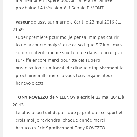
ma mémoire ! Espère pouvoir la refaire l'année
prochaine ! A très bientôt ! Sophie PIMONT
Ouvrir/
vaseur
de
ussy sur marne
a écrit le
23 mai 2016
à
...
cette
21:49
boîte
super première pour moi je pensai mm pas courir
méta.
toute la course malgré que ce soit que 5.7 km ..mais
super contente même sou la pluie dans la boue j' ai
surkiffe encore merci pour tte cet superb
organisation c un travail de dingue c top vivement la
prochaine mille merci a vous tous organisateur
benevole extt
Ouvrir/
TONY ROVEZZO
de
VILLENOY
a écrit le
23 mai 2016
...
à
cette
20:43
boîte
Le plus beau trail depuis que je pratique ce sport et
méta.
crois moi je reviendrai chaque année merci
beaucoup Eric Sportivement Tony ROVEZZO