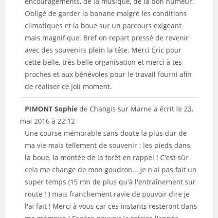
boîte
encouragements, de la musique, de la bon humeur.
méta.
Obligé de garder la banane malgré les conditions
climatiques et la boue sur un parcours exigeant
mais magnifique. Bref on repart pressé de revenir
avec des souvenirs plein la tête. Merci Éric pour
cette belle, très belle organisation et merci à tes
proches et aux bénévoles pour le travail fourni afin
de réaliser ce joli moment.
Ouvrir/
PIMONT Sophie
de
Changis sur Marne
a écrit le
23
...
cette
mai 2016
à
22:12
boîte
Une course mémorable sans doute la plus dur de
méta.
ma vie mais tellement de souvenir : les pieds dans
la boue, la montée de la forêt en rappel ! C'est sûr
cela me change de mon goudron... Je n'ai pas fait un
super temps (15 mn de plus qu'à l'entraînement sur
route ! ) mais franchement ravie de pouvoir dire je
l'ai fait ! Merci à vous car ces instants resteront dans