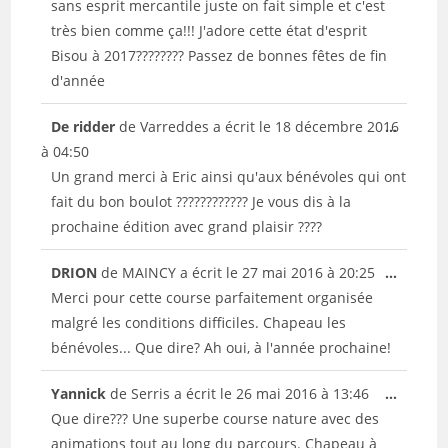
sans esprit mercantile juste on fait simple et c'est
très bien comme ça!!! J'adore cette état d'esprit
Bisou à 2017???????? Passez de bonnes fêtes de fin
d'année
Ouvrir/
De ridder
de
Varreddes
a écrit le
18 décembre 2016
...
cette
à
04:50
boîte
Un grand merci à Eric ainsi qu'aux bénévoles qui ont
méta.
fait du bon boulot ???????????? Je vous dis à la
prochaine édition avec grand plaisir ????
Ouvrir/
DRION
de
MAINCY
a écrit le
27 mai 2016
à
20:25
...
cette
Merci pour cette course parfaitement organisée
boîte
malgré les conditions difficiles. Chapeau les
méta.
bénévoles... Que dire? Ah oui, à l'année prochaine!
Ouvrir/
Yannick
de
Serris
a écrit le
26 mai 2016
à
13:46
...
cette
Que dire??? Une superbe course nature avec des
boîte
animations tout au long du parcours. Chapeau à