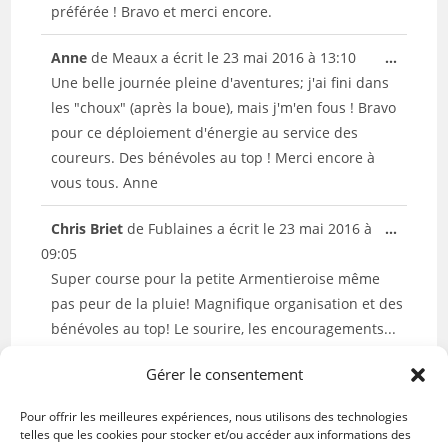
préférée ! Bravo et merci encore.
Ouvrir/
Anne
de
Meaux
a écrit le
23 mai 2016
à
13:10
...
cette
Une belle journée pleine d'aventures; j'ai fini dans
boîte
les "choux" (après la boue), mais j'm'en fous ! Bravo
méta.
pour ce déploiement d'énergie au service des
coureurs. Des bénévoles au top ! Merci encore à
vous tous. Anne
Ouvrir/
Chris Briet
de
Fublaines
a écrit le
23 mai 2016
à
...
cette
09:05
boîte
Super course pour la petite Armentieroise même
méta.
pas peur de la pluie! Magnifique organisation et des
bénévoles au top! Le sourire, les encouragements...
ça peu paraître peu mais pour nous ça veut dire
Gérer le consentement
beaucoup???????????? J'espère bien revenir l'an
prochain En tous cas 1000 mercis à tous et encore
Pour offrir les meilleures expériences, nous utilisons des technologies
bravo ????????????
telles que les cookies pour stocker et/ou accéder aux informations des