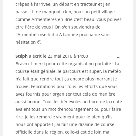
crêpes à l'arrivée, un départ en tracteur et j'en
passe... il ne manquait rien, pour un petit village
comme Armentières en Brie c'est beau, vous pouvez
etre fière de vous ! On s'en souviendra de
l'Armentièroise hiihii A l'année prochaine sans
hésitation 🙂
Ouvrir/
Stéph
a écrit le
23 mai 2016
à
14:00
...
cette
Bravo et merci pour cette organisation parfaite ! La
boîte
course était géniale, le parcours est super, la météo
méta.
n'a fait que rendre tout ça encore plus marrant je
trouve. Félicitations pour tous les efforts que vous
avez fournis pour organiser tout cela de manière
aussi bonne. Tous les bénévoles au bord de la route
avaient tous un mot d'encouragement ou pour faire
rire, je les remercie vraiment pour le bien qu'ils
nous ont apporté ! J'ai fait une dizaine de course
officielle dans la région, celle-ci est de loin ma