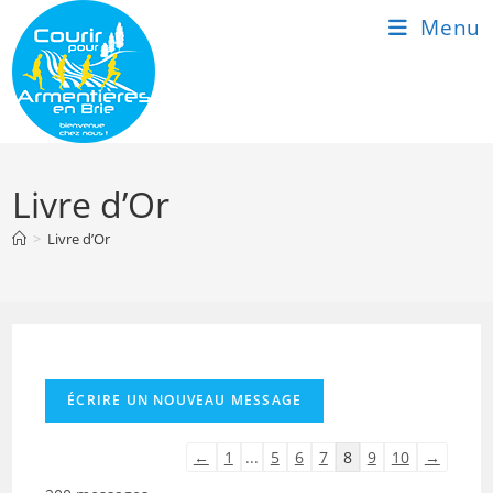
Skip
Menu
to
content
Livre d’Or
>
Livre d’Or
Navigation
←
1
...
5
6
7
8
9
10
→
dans