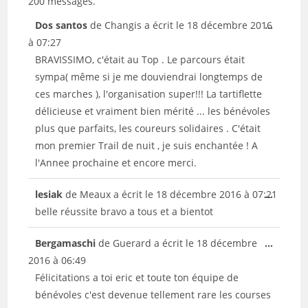
200 messages.
la
Ouvrir/
Dos santos
de
Changis
a écrit le
18 décembre 2016
...
liste
cette
à
07:27
du
boîte
BRAVISSIMO, c'était au Top . Le parcours était
livre
méta.
sympa( même si je me douviendrai longtemps de
d’or
ces marches ), l'organisation super!!! La tartiflette
délicieuse et vraiment bien mérité ... les bénévoles
plus que parfaits, les coureurs solidaires . C'était
mon premier Trail de nuit , je suis enchantée ! A
l'Annee prochaine et encore merci.
Ouvrir/
lesiak
de
Meaux
a écrit le
18 décembre 2016
à
07:21
...
cette
belle réussite bravo a tous et a bientot
boîte
Ouvrir/
Bergamaschi
de
Guerard
a écrit le
18 décembre
...
méta.
cette
2016
à
06:49
boîte
Félicitations a toi eric et toute ton équipe de
méta.
bénévoles c'est devenue tellement rare les courses