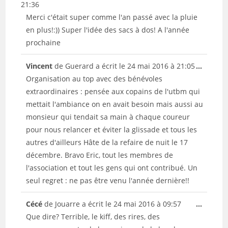
cette
21:36
boîte
Merci c'était super comme l'an passé avec la pluie
méta.
en plus!:)) Super l'idée des sacs à dos! A l'année
prochaine
Ouvrir/
Vincent
de
Guerard
a écrit le
24 mai 2016
à
21:05
...
cette
Organisation au top avec des bénévoles
boîte
extraordinaires : pensée aux copains de l'utbm qui
méta.
mettait l'ambiance on en avait besoin mais aussi au
monsieur qui tendait sa main à chaque coureur
pour nous relancer et éviter la glissade et tous les
autres d'ailleurs Hâte de la refaire de nuit le 17
décembre. Bravo Eric, tout les membres de
l'association et tout les gens qui ont contribué. Un
seul regret : ne pas être venu l'année dernière!!
Ouvrir/
Cécé
de
Jouarre
a écrit le
24 mai 2016
à
09:57
...
cette
Que dire? Terrible, le kiff, des rires, des