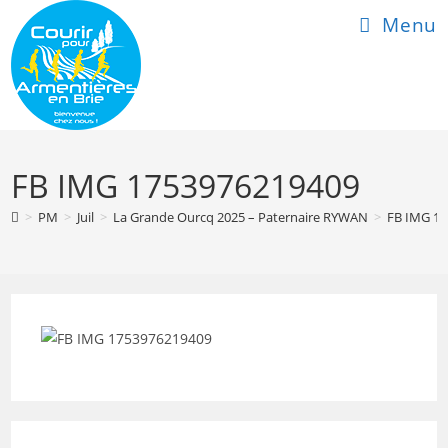
Skip
Menu
to
content
FB IMG 1753976219409
>
PM
>
Juil
>
La Grande Ourcq 2025 – Paternaire RYWAN
>
FB IMG 1