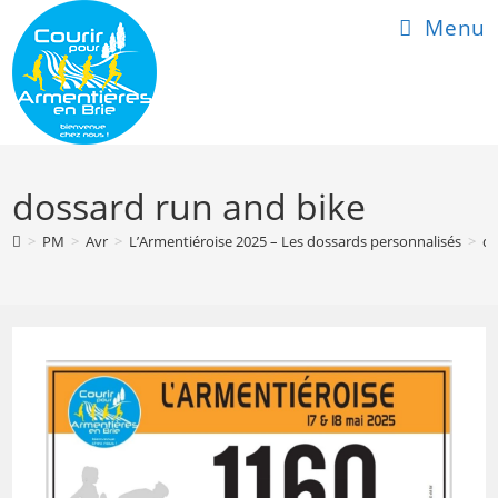
Skip
Menu
to
content
dossard run and bike
>
PM
>
Avr
>
L’Armentiéroise 2025 – Les dossards personnalisés
>
do