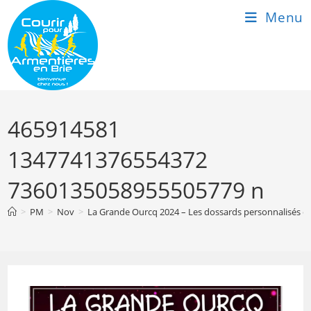
Skip
Menu
to
content
465914581
1347741376554372
7360135058955505779 n
>
PM
>
Nov
>
La Grande Ourcq 2024 – Les dossards personnalisés co