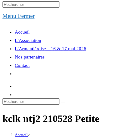
website
Menu
Fermer
search
Accueil
L’Association
L’Armentiéroise – 16 & 17 mai 2026
Nos partenaires
Contact
Toggle
website
search
kclk ntj2 210528 Petite
Accueil
>