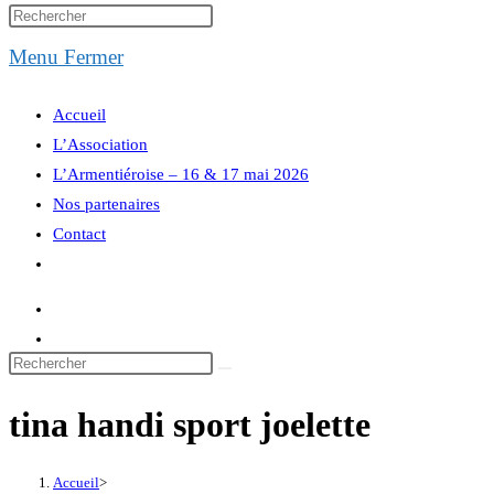
website
Menu
Fermer
search
Accueil
L’Association
L’Armentiéroise – 16 & 17 mai 2026
Nos partenaires
Contact
Toggle
website
search
tina handi sport joelette
Accueil
>