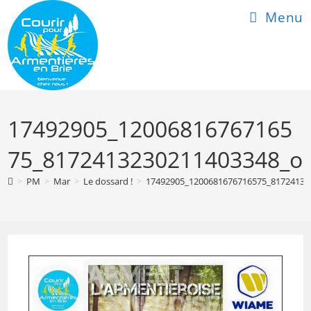
Skip
Menu
to
content
17492905_12006816767165
75_8172413230211403348_o
>
PM
>
Mar
>
Le dossard !
>
17492905_1200681676716575_81724132