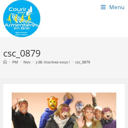
Skip
Menu
to
content
csc_0879
>
PM
>
Nov
>
J-38. Inscrivez-vous !
>
csc_0879