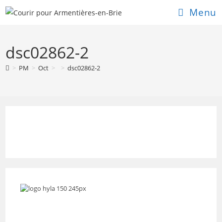
Skip
Menu
to
content
dsc02862-2
>
PM
>
Oct
>
>
dsc02862-2