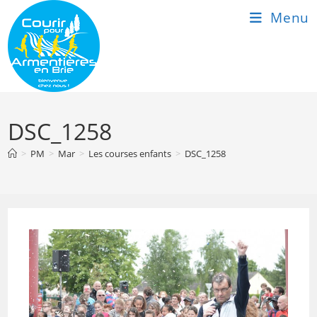
Skip
Menu
to
content
DSC_1258
>
PM
>
Mar
>
Les courses enfants
>
DSC_1258