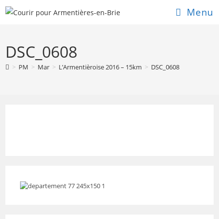
Skip
Menu
to
content
DSC_0608
>
PM
>
Mar
>
L’Armentièroise 2016 – 15km
>
DSC_0608