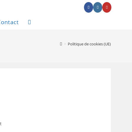
Contact
Toggle
website
>
Politique de cookies (UE)
search
t