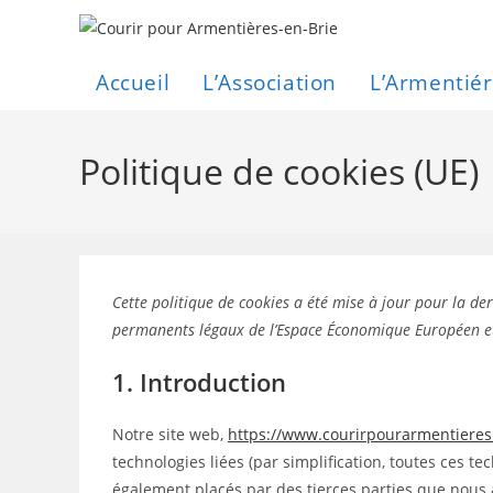
Skip
to
content
Accueil
L’Association
L’Armentiér
Politique de cookies (UE)
Cette politique de cookies a été mise à jour pour la der
permanents légaux de l’Espace Économique Européen et
1. Introduction
Notre site web,
https://www.courirpourarmentiere
technologies liées (par simplification, toutes ces t
également placés par des tierces parties que nous