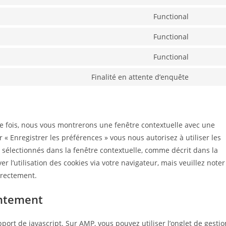
Consent
to
Functional
Consent
service
to
Functional
metaslid
Consent
service
to
Functional
google-
Consent
service
recaptch
to
Finalité en attente d’enquête
wordpre
Consent
service
to
ithemes-
service
security
divers
re fois, nous vous montrerons une fenêtre contextuelle avec une
r « Enregistrer les préférences » vous nous autorisez à utiliser les
 sélectionnés dans la fenêtre contextuelle, comme décrit dans la
r l’utilisation des cookies via votre navigateur, mais veuillez noter
rrectement.
entement
port de javascript. Sur AMP, vous pouvez utiliser l’onglet de gestio