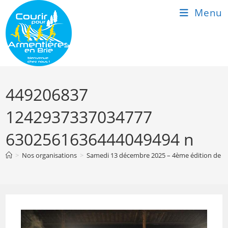
Skip
Menu
to
content
449206837
1242937337034777
6302561636444049494 n
>
Nos organisations
>
Samedi 13 décembre 2025 – 4ème édition de