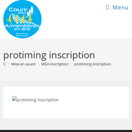
Skip
Menu
to
content
protiming inscription
>
Mise en avant
>
MEA inscription
>
protiming inscription