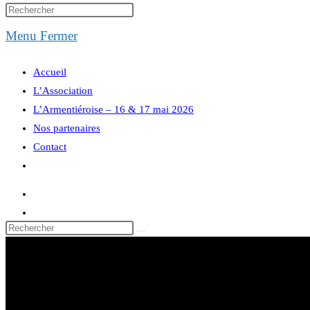
website
Menu
Fermer
search
Accueil
L’Association
L’Armentiéroise – 16 & 17 mai 2026
Nos partenaires
Contact
Toggle
website
search