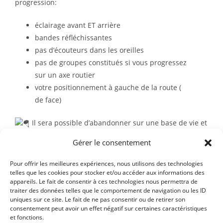
progression:
éclairage avant ET arrière
bandes réfléchissantes
pas d’écouteurs dans les oreilles
pas de groupes constitués si vous progressez
sur un axe routier
votre positionnement à gauche de la route (
de face)
Il sera possible d’abandonner sur une base de vie et
d être rapatrié sur le site départ/arrivée. Mais en aurez
Gérer le consentement
vous l’envie ? En 2022, par une température comprise
entre -8 et -14 degrés, seul 26% des participants ne sont
Pour offrir les meilleures expériences, nous utilisons des technologies
telles que les cookies pour stocker et/ou accéder aux informations des
pas parvenus à l’arrivée…
appareils. Le fait de consentir à ces technologies nous permettra de
Pour qui la médaille Finisher » j’y étais ! »…?
traiter des données telles que le comportement de navigation ou les ID
uniques sur ce site. Le fait de ne pas consentir ou de retirer son
consentement peut avoir un effet négatif sur certaines caractéristiques
et fonctions.