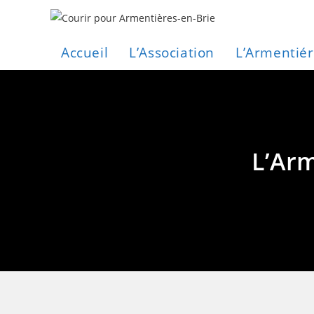
Skip
to
content
Accueil
L’Association
L’Armentiér
L’Ar