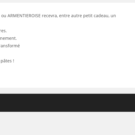
T ou ARMENTIEROISE recevra, entre autre petit cadeau, un
res.
onnement.
transformé
pâtes !