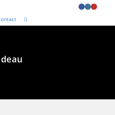
Contact
Toggle
website
search
adeau